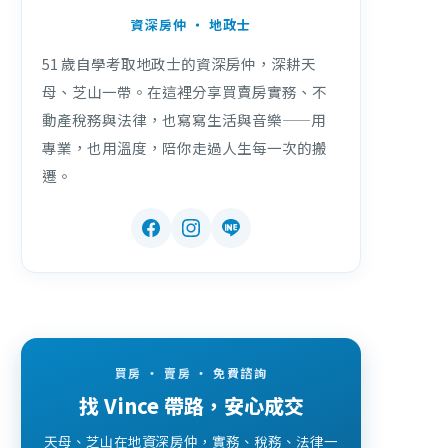
資深房仲 ・ 地政士
51 歲自學考取地政士的資深房仲，深耕天
母、芝山一帶。在這裡分享買賣房實務、不
動產稅務與法律，也寫寫生活與音樂——用
專業，也用溫度，陪你走過人生每一次的搬
遷。
買房 ・ 賣房 ・ 免費諮詢
找 Vince 帶路，安心成交
天母、芝山在地資深房仲，實務、稅務、法律一