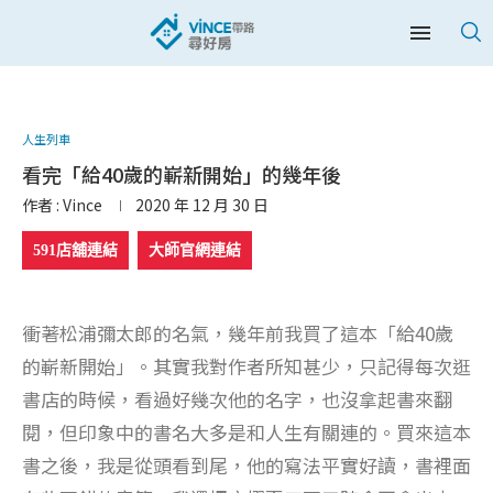
人生列車
看完「給40歲的嶄新開始」的幾年後
作者 :
Vince
2020 年 12 月 30 日
591店舖連結
大師官網連結
衝著松浦彌太郎的名氣，幾年前我買了這本「給40歲
的嶄新開始」。其實我對作者所知甚少，只記得每次逛
書店的時候，看過好幾次他的名字，也沒拿起書來翻
閱，但印象中的書名大多是和人生有關連的。買來這本
書之後，我是從頭看到尾，他的寫法平實好讀，書裡面