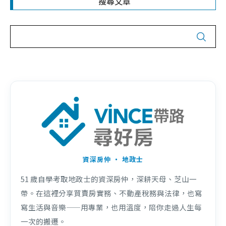
搜尋文章
資深房仲 ・ 地政士
51 歲自學考取地政士的資深房仲，深耕天母、芝山一
帶。在這裡分享買賣房實務、不動產稅務與法律，也寫
寫生活與音樂——用專業，也用溫度，陪你走過人生每
一次的搬遷。