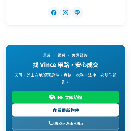
買房 ・ 賣房 ・ 免費諮詢
找 Vince 帶路，安心成交
天母、芝山在地資深房仲，實務、稅務、法律一次幫你顧
到。
LINE 立即諮詢
看最新物件
0936-266-095