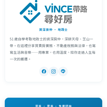
資深房仲 ・ 地政士
51 歲自學考取地政士的資深房仲，深耕天母、芝山一
帶。在這裡分享買賣房實務、不動產稅務與法律，也寫
寫生活與音樂——用專業，也用溫度，陪你走過人生每
一次的搬遷。
買房 ・ 賣房 ・ 免費諮詢