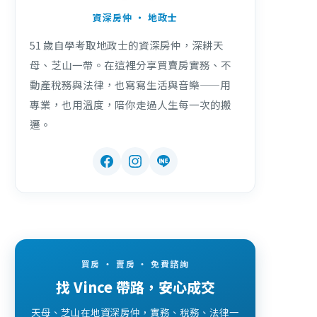
資深房仲 ・ 地政士
51 歲自學考取地政士的資深房仲，深耕天
母、芝山一帶。在這裡分享買賣房實務、不
動產稅務與法律，也寫寫生活與音樂——用
專業，也用溫度，陪你走過人生每一次的搬
遷。
買房 ・ 賣房 ・ 免費諮詢
找 Vince 帶路，安心成交
天母、芝山在地資深房仲，實務、稅務、法律一