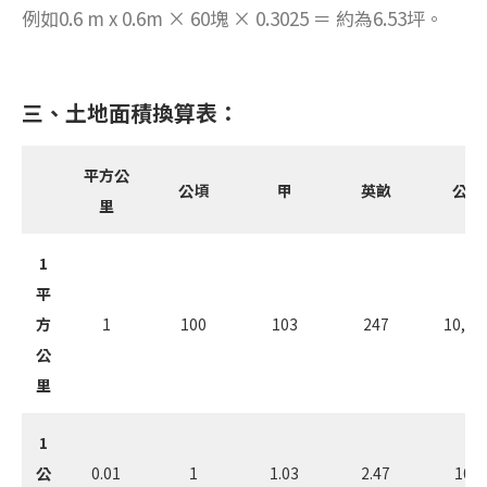
例如0.6 m x 0.6m × 60塊 × 0.3025 ＝ 約為6.53坪。
三、土地面積換算表：
平方
公
公頃
甲
英畝
公畝
里
1
平
方
1
100
103
247
10,00
公
里
1
公
0.01
1
1.03
2.47
100