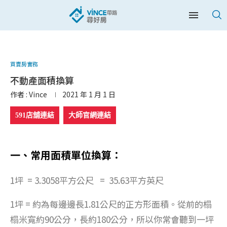
買賣房實務
不動產面積換算
作者 :
Vince
2021 年 1 月 1 日
591店舖連結
大師官網連結
一、常用面積單位換算：
1坪 = 3.3058平方公尺 = 35.63平方英尺
1坪 = 約為每邊邊長1.81公尺的正方形面積。從前的榻
榻米寬約90公分，長約180公分，所以你常會聽到一坪