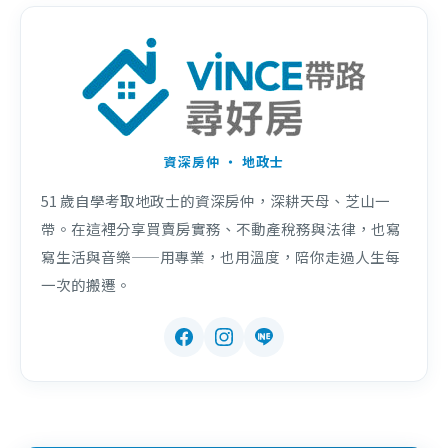
資深房仲 ・ 地政士
51 歲自學考取地政士的資深房仲，深耕天母、芝山一
帶。在這裡分享買賣房實務、不動產稅務與法律，也寫
寫生活與音樂——用專業，也用溫度，陪你走過人生每
一次的搬遷。